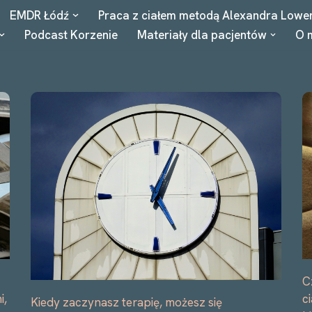
EMDR Łódź
Praca z ciałem metodą Alexandra Lowe
Podcast Korzenie
Materiały dla pacjentów
O 
C
c
i,
Kiedy zaczynasz terapię, możesz się