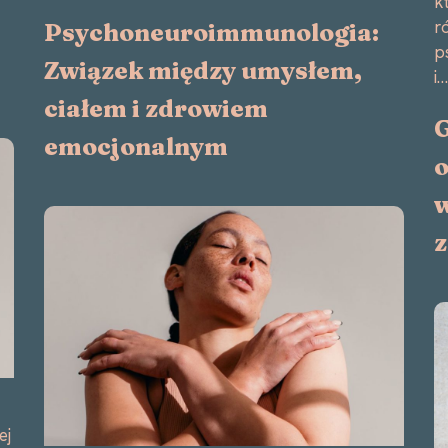
k
r
Psychoneuroimmunologia:
p
Związek między umysłem,
i
ciałem i zdrowiem
G
emocjonalnym
o
w
z
ej