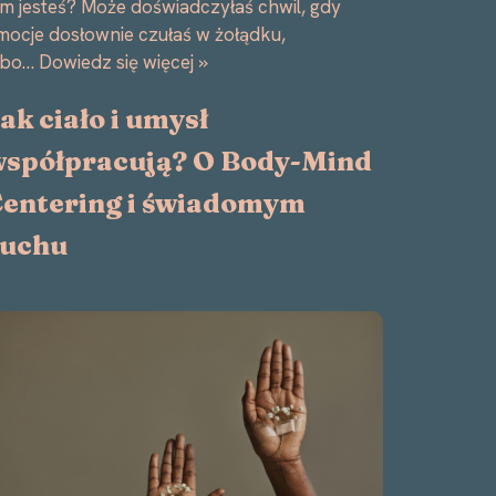
im jesteś? Może doświadczyłaś chwil, gdy
mocje dosłownie czułaś w żołądku,
lbo…
Dowiedz się więcej »
ak ciało i umysł
spółpracują? O Body-Mind
entering i świadomym
ruchu