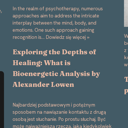
In the realm of psychotherapy, numerous
,
approaches aim to address the intricate
interplay between the mind, body, and
emotions. One such approach gaining
W
recognition is…
Dowiedz się więcej »
b
z
Exploring the Depths of
k
Healing: What is
w
Bioenergetic Analysis by
Alexander Lowen
p
Najbardziej podstawowym i potężnym
sposobem na nawiązanie kontaktu z drugą
osobą jest słuchanie. Po prostu słuchaj. Być
może najważniejszą rzeczą, jaką kiedykolwiek