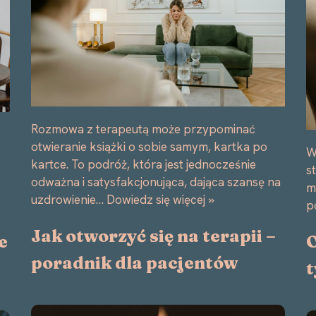
Rozmowa z terapeutą może przypominać
otwieranie książki o sobie samym, kartka po
W
kartce. To podróż, która jest jednocześnie
s
odważna i satysfakcjonująca, dająca szansę na
m
uzdrowienie…
Dowiedz się więcej »
p
Jak otworzyć się na terapii –
O
e
poradnik dla pacjentów
t