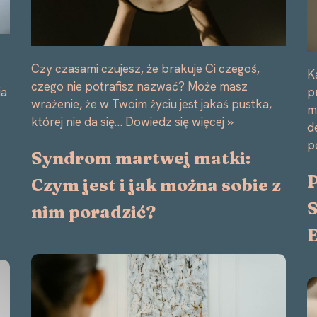
Czy czasami czujesz, że brakuje Ci czegoś,
K
czego nie potrafisz nazwać? Może masz
p
ia
wrażenie, że w Twoim życiu jest jakaś pustka,
m
której nie da się…
Dowiedz się więcej »
d
p
Syndrom martwej matki:
P
Czym jest i jak można sobie z
S
nim poradzić?