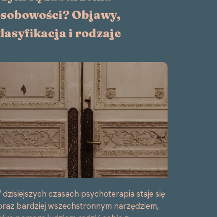
sobowości? Objawy,
lasyfikacja i rodzaje
 dzisiejszych czasach psychoterapia staje się
oraz bardziej wszechstronnym narzędziem,