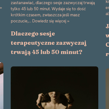
k
zastanawiać, dlaczego sesje zazwyczaj trwają
e
 »
tylko 45 lub 50 minut. Wydaje się to dość
a
krótkim czasem, zwłaszcza jeśli masz
poczucie,…
Dowiedz się więcej »
J
Dlaczego sesje
w
terapeutyczne zazwyczaj
C
trwają 45 lub 50 minut?