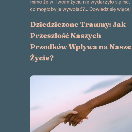
mimo że w Twoim życiu nie wydarzyło się nic,
co mogłoby je wywołać?…
Dowiedz się więcej
Dziedziczone Traumy: Jak
Przeszłość Naszych
Przodków Wpływa na Nasze
Życie?