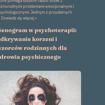
tóre pomaga ludziom radzić sobie z
óżnorodnymi problemami emocjonalnymi i
sychologicznymi. Jednym z przydatnych
…
Dowiedz się więcej »
enogram w psychoterapii:
dkrywanie korzeni i
zorców rodzinnych dla
drowia psychicznego