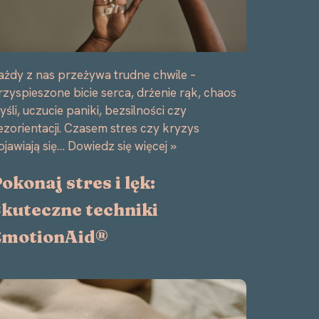
ażdy z nas przeżywa trudne chwile –
rzyspieszone bicie serca, drżenie rąk, chaos
yśli, uczucie paniki, bezsilności czy
ezorientacji. Czasem stres czy kryzys
ojawiają się…
Dowiedz się więcej »
okonaj stres i lęk:
kuteczne techniki
EmotionAid®