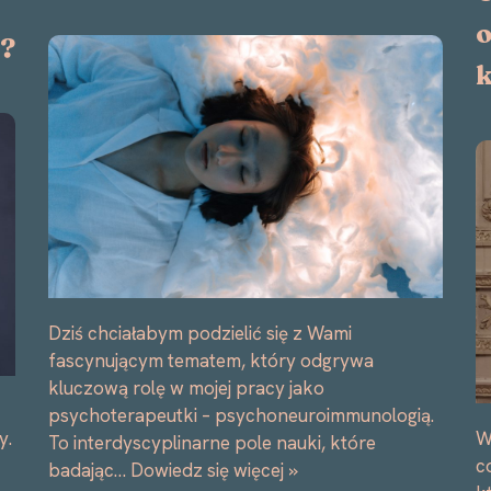
o
i?
k
Dziś chciałabym podzielić się z Wami
fascynującym tematem, który odgrywa
kluczową rolę w mojej pracy jako
psychoterapeutki – psychoneuroimmunologią.
W
y.
To interdyscyplinarne pole nauki, które
c
badając…
Dowiedz się więcej »