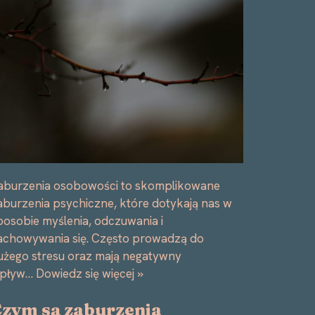
aburzenia osobowości to skomplikowane
aburzenia psychiczne, które dotykają nas w
posobie myślenia, odczuwania i
achowywania się. Często prowadzą do
użego stresu oraz mają negatywny
pływ…
Dowiedz się więcej »
zym są zaburzenia