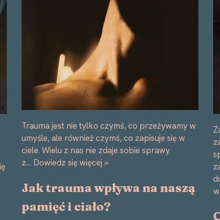
Trauma jest nie tylko czymś, co przeżywamy w
Z
umyśle, ale również czymś, co zapisuje się w
z
ciele. Wielu z nas nie zdaje sobie sprawy
s
z…
Dowiedz się więcej »
z
ię
d
Jak trauma wpływa na naszą
w
pamięć i ciało?
C