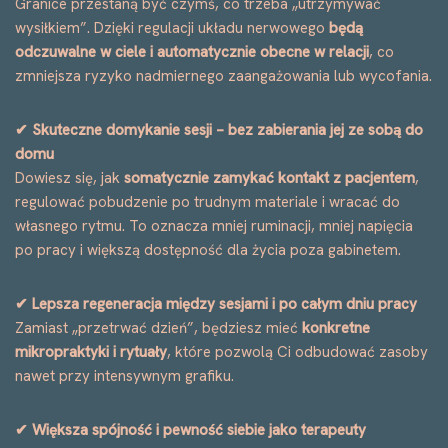
Granice przestaną być czymś, co trzeba „utrzymywać
wysiłkiem”. Dzięki regulacji układu nerwowego
będą
odczuwalne w ciele i automatycznie obecne w relacji
, co
zmniejsza ryzyko nadmiernego zaangażowania lub wycofania.
✔ Skuteczne domykanie sesji – bez zabierania jej ze sobą do
domu
Dowiesz się, jak
somatycznie zamykać kontakt z pacjentem
,
regulować pobudzenie po trudnym materiale i wracać do
własnego rytmu. To oznacza mniej ruminacji, mniej napięcia
po pracy i większą dostępność dla życia poza gabinetem.
✔ Lepsza regeneracja między sesjami i po całym dniu pracy
Zamiast „przetrwać dzień”, będziesz mieć
konkretne
mikropraktyki i rytuały
, które pozwolą Ci odbudować zasoby
nawet przy intensywnym grafiku.
✔ Większa spójność i pewność siebie jako terapeuty