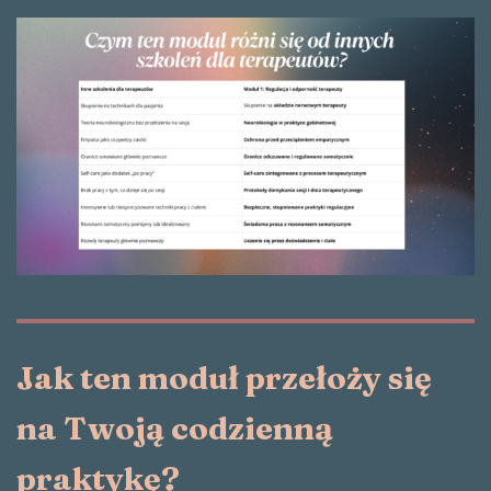
Jak ten moduł przełoży się
na Twoją codzienną
praktykę?