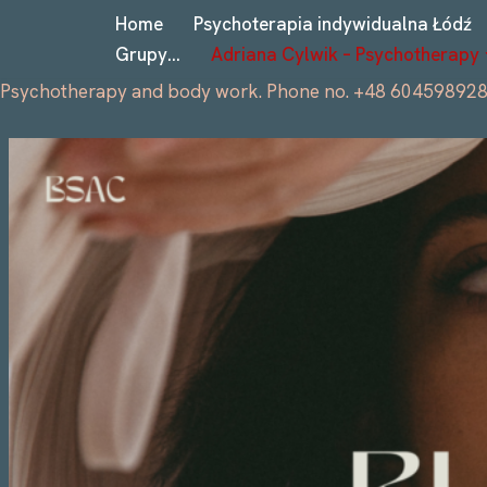
Home
Psychoterapia indywidualna Łódź
Grupy…
Adriana Cylwik – Psychotherapy
Przejdź
do
Psychotherapy and body work. Phone no. +48 60459892
treści