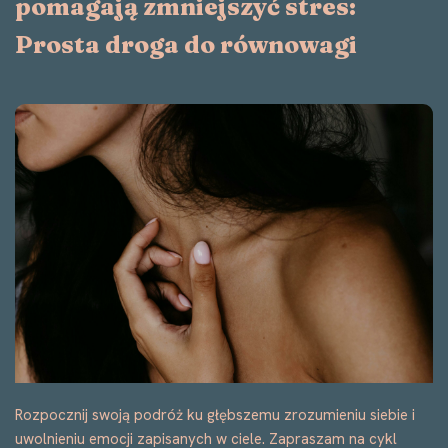
Rozpocznij swoją podróż ku głębszemu zrozumieniu siebie i
uwolnieniu emocji zapisanych w ciele. Zapraszam na cykl
warsztatów w nurcie analizy bioenergetycznej Alexandra
Lowena, które poprowadzą Cię…
Dowiedz się więcej »
Chodź się po-czuć – Cykl mini-
warsztatów o odkrywaniu emocji
i sygnałów płynących z ciała