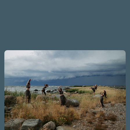
Odkryj swój prawdziwy potencjał poprzez pracę z ciałem!
Czy czujesz napięcie w ciele, zmęczenie lub stres, który
trudno Ci rozładować? A może masz wrażenie, że…
Dowiedz
się więcej »
Grupa Ćwiczeniowa w nurcie
analizy bioenergetycznej
Alexandra Lowena w Łodzi