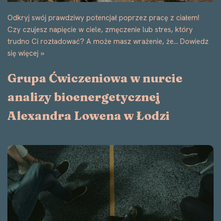
Czy kiedykolwiek czujecie się osamotnieni w swoich
trudnościach? Macie wrażenie, że nikt do końca nie rozumie
Waszych emocji i problemów? A może chcecie lepiej
radzić…
Dowiedz się więcej »