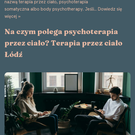
przez ciało? Terapia przez ciało
Łódź
Często w pracy z parami słyszę zdania takie jak: „Nie wiem
już, jak do niego mówić, żeby mnie usłyszał…” „Kocham ją, ale