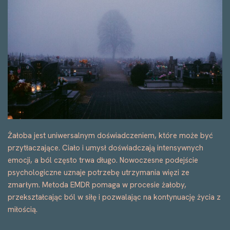
Żałoba jest uniwersalnym doświadczeniem, które może być
przytłaczające. Ciało i umysł doświadczają intensywnych
emocji, a ból często trwa długo. Nowoczesne podejście
psychologiczne uznaje potrzebę utrzymania więzi ze
zmarłym. Metoda EMDR pomaga w procesie żałoby,
przekształcając ból w siłę i pozwalając na kontynuację życia z
miłością.