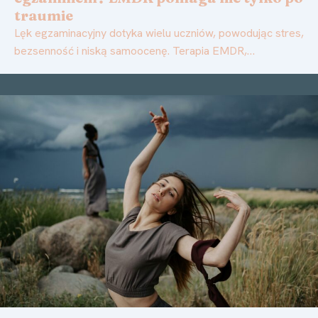
traumie
Lęk egzaminacyjny dotyka wielu uczniów, powodując stres,
bezsenność i niską samoocenę. Terapia EMDR,…