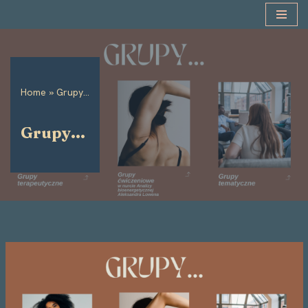
Przejdź
do
treści
Home
»
Grupy…
Grupy…