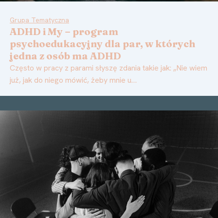
Grupa Tematyczna
ADHD i My – program
psychoedukacyjny dla par, w których
jedna z osób ma ADHD
Często w pracy z parami słyszę zdania takie jak: „Nie wiem
już, jak do niego mówić, żeby mnie u…