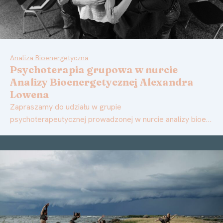
Analiza Bioenergetyczna
Psychoterapia grupowa w nurcie
Analizy Bioenergetycznej Alexandra
Lowena
Zapraszamy do udziału w grupie
psychoterapeutycznej prowadzonej w nurcie analizy bioe…