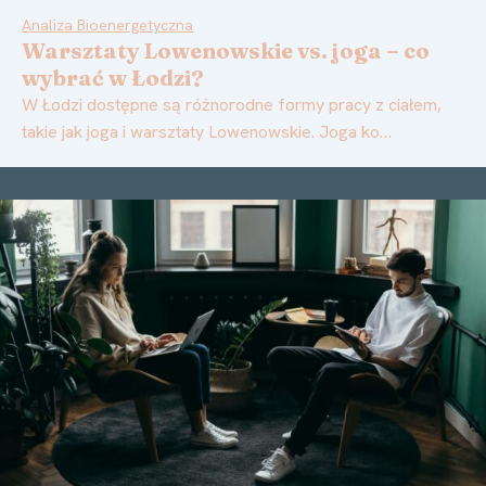
Analiza Bioenergetyczna
Warsztaty Lowenowskie vs. joga – co
wybrać w Łodzi?
W Łodzi dostępne są różnorodne formy pracy z ciałem,
takie jak joga i warsztaty Lowenowskie. Joga ko…