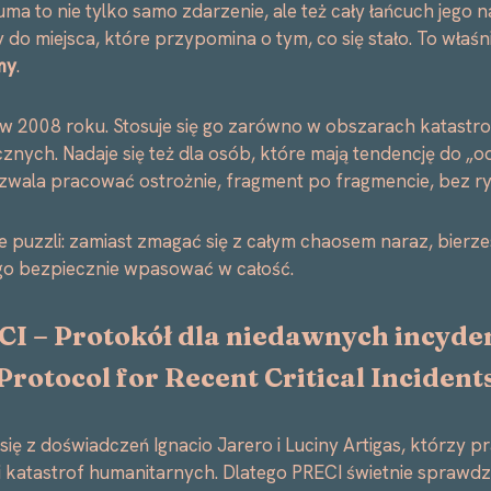
uma to nie tylko samo zdarzenie, ale też cały łańcuch jego
do miejsca, które przypomina o tym, co się stało. To właśn
my
.
w 2008 roku. Stosuje się go zarówno w obszarach katastrof
nych. Nadaje się też dla osób, które mają tendencję do „od
ozwala pracować ostrożnie, fragment po fragmencie, bez ry
e puzzli: zamiast zmagać się z całym chaosem naraz, bierze
go bezpiecznie wpasować w całość.
CI –
Protokół dla niedawnych incyd
Protocol for Recent Critical Incident
się z doświadczeń Ignacio Jarero i Luciny Artigas, którzy pra
i katastrof humanitarnych. Dlatego PRECI świetnie sprawdza