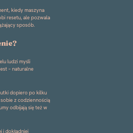
ment, kiedy maszyna
bi resetu, ale pozwala
ążający sposób.
enie?
lu ludzi myśli
jest – naturalne
utki dopiero po kilku
 sobie z codziennością
my odbijają się też w
j i dokładniej