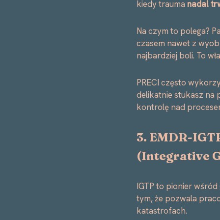
kiedy trauma
nadal tr
Na czym to polega? Pa
czasem nawet z wyobr
najbardziej boli. To w
PRECI często wykorzy
delikatnie stukasz na
kontrolę nad procesem
3. EMDR-IGT
(
Integrative 
IGTP to pionier wśród
tym, że pozwala prac
katastrofach.