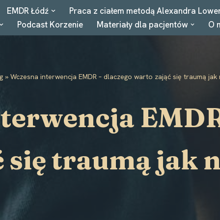
EMDR Łódź
Praca z ciałem metodą Alexandra Lowe
Podcast Korzenie
Materiały dla pacjentów
O 
g
»
Wczesna interwencja EMDR – dlaczego warto zająć się traumą jak 
terwencja EMDR
 się traumą jak 