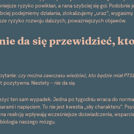
iejsze ryzyko powikłań, a rana szybciej się goi. Podobnie
bciej podejmiemy działania, zlokalizujemy „uraz”, wygasim
sze ryzyko rozwoju dalszych, poważniejszych objawów.
nie da się przewidzieć, kt
 pytanie:
czy można zawczasu wiedzieć, kto będzie miał PTSD
 pozytywna. Niestety – nie da się.
żyć ten sam wypadek. Jedna po tygodniu wraca do normal
arami i napięciem. To nie jest kwestia „siły charakteru”. Ps
 na reakcję wpływają wcześniejsze doświadczenia, wsparcie
 biologia naszego mózgu.