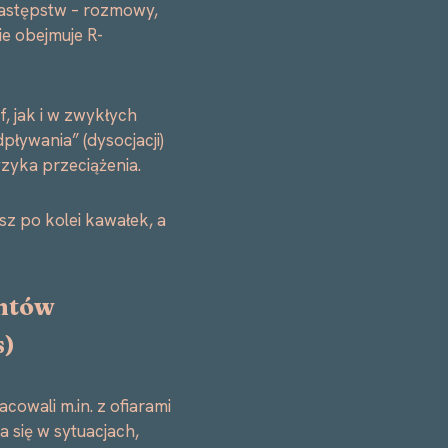
 następstw – rozmowy,
ie obejmuje R-
, jak i w zwykłych
pływania” (dysocjacji)
zyka przeciążenia.
sz po kolei kawałek, a
entów
s
)
cowali m.in. z ofiarami
 się w sytuacjach,