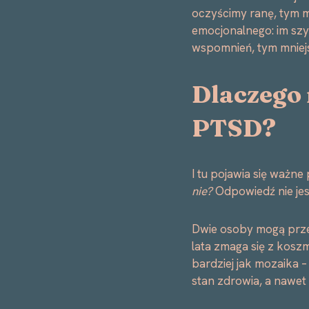
oczyścimy ranę, tym mn
emocjonalnego: im szy
wspomnień, tym mniej
Dlaczego 
PTSD?
I tu pojawia się ważne
nie?
Odpowiedź nie jest
Dwie osoby mogą prze
lata zmaga się z koszm
bardziej jak mozaika –
stan zdrowia, a nawet