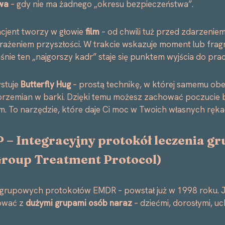
wa
– gdy nie ma żadnego „okresu bezpieczeństwa”.
cjent tworzy w głowie
film
– od chwili tuż przed zdarzeniem 
ażeniem przyszłości. W trakcie wskazuje moment lub frag
łaśnie ten „najgorszy kadr” staje się punktem wyjścia do prac
stuje
Butterfly Hug
– prostą technikę, w której samemu obej
 przemian w barki. Dzięki temu możesz zachować poczucie 
. To narzędzie, które daje Ci moc w Twoich własnych ręka
P –
Integracyjny protokół leczenia g
Group Treatment Protocol
)
 grupowych protokołów EMDR – powstał już w 1998 roku. Je
ować z
dużymi grupami osób naraz
– dziećmi, dorosłymi, u