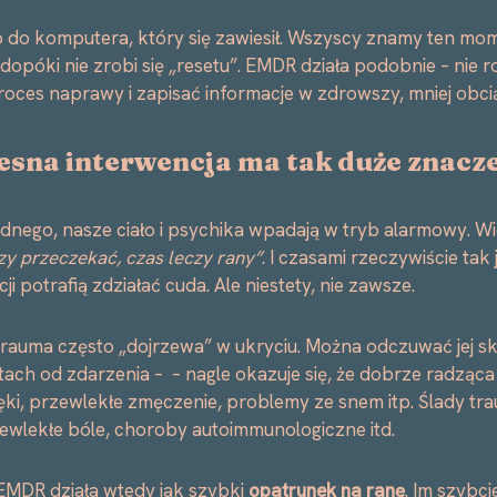
o do komputera, który się zawiesił. Wszyscy znamy ten mo
póki nie zrobi się „resetu”. EMDR działa podobnie – nie ro
ces naprawy i zapisać informacje w zdrowszy, mniej obci
esna interwencja ma tak duże znacz
rudnego, nasze ciało i psychika wpadają w tryb alarmowy. Wie
y przeczekać, czas leczy rany”
. I czasami rzeczywiście tak 
 potrafią zdziałać cuda. Ale niestety, nie zawsze.
trauma często „dojrzewa” w ukryciu. Można odczuwać jej sk
tach od zdarzenia – – nagle okazuje się, że dobrze radząca
ki, przewlekłe zmęczenie, problemy ze snem itp. Ślady trau
rzewlekłe bóle, choroby autoimmunologiczne itd.
EMDR działa wtedy jak szybki
opatrunek na ranę
. Im szybcie