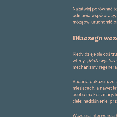
Najłatwiej porównać t
odmawia współpracy, do
mózgowi uruchomić pro
Dlaczego wcz
Kiedy dzieje się coś t
wtedy:
„Może wystarcz
mechanizmy regeneracji
Badania pokazują, że 
miesiącach, a nawet la
osoba ma koszmary, lę
ciele: nadciśnienie, p
Wczesna interwencja 