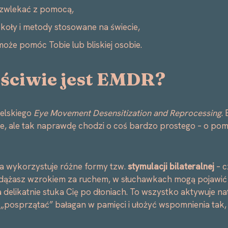
 zwlekać z pomocą,
okoły i metody stosowane na świecie,
 może pomóc Tobie lub bliskiej osobie.
ściwie jest EMDR?
ielskiego
Eye Movement Desensitization and Reprocessing
.
e, ale tak naprawdę chodzi o coś bardzo prostego – o po
ta wykorzystuje różne formy tzw.
stymulacji bilateralnej
– c
odążasz wzrokiem za ruchem, w słuchawkach mogą pojawić
a delikatnie stuka Cię po dłoniach. To wszystko aktywuje 
posprzątać” bałagan w pamięci i ułożyć wspomnienia tak, b