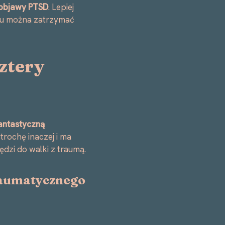
e objawy PTSD
. Lepiej
emu można zatrzymać
ztery
antastyczną
trochę inaczej i ma
dzi do walki z traumą.
raumatycznego