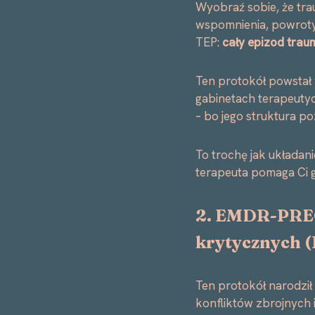
Wyobraź sobie, że tra
wspomnienia, powroty 
TEP:
cały epizod trau
Ten protokół powstał 
gabinetach terapeutycz
– bo jego struktura p
To trochę jak układani
terapeuta pomaga Ci 
2. EMDR-PRE
krytycznych
(
Ten protokół narodził 
konfliktów zbrojnych 