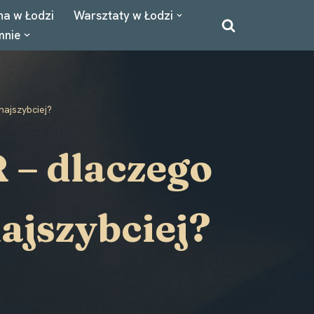
na w Łodzi
Warsztaty w Łodzi
mnie
najszybciej?
 – dlaczego
najszybciej?