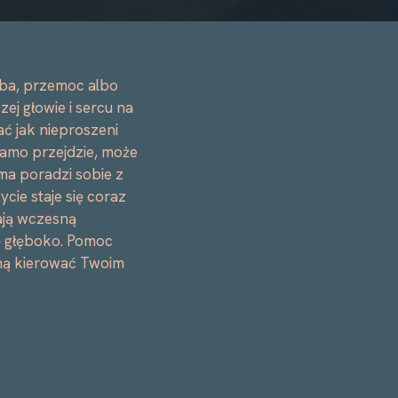
oba, przemoc albo
ej głowie i sercu na
ć jak nieproszeni
samo przejdzie, może
ma poradzi sobie z
cie staje się coraz
ają wczesną
ię głęboko. Pomoc
czną kierować Twoim