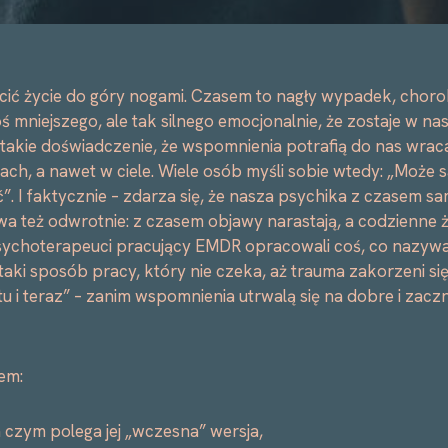
cić życie do góry nogami. Czasem to nagły wypadek, chor
 mniejszego, ale tak silnego emocjonalnie, że zostaje w nasz
akie doświadczenie, że wspomnienia potrafią do nas wraca
ach, a nawet w ciele. Wiele osób myśli sobie wtedy: „Może 
. I faktycznie – zdarza się, że nasza psychika z czasem sa
wa też odwrotnie: z czasem objawy narastają, a codzienne ży
psychoterapeuci pracujący EMDR opracowali coś, co nazyw
taki sposób pracy, który nie czeka, aż trauma zakorzeni s
„tu i teraz” – zanim wspomnienia utrwalą się na dobre i za
em:
 czym polega jej „wczesna” wersja,