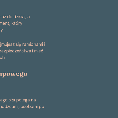
aż do dzisiaj, a
ment, który
y.
mujesz się ramionami i
bezpieczeństwa i mieć
ch.
rupowego
go siła polega na
chodźcami, osobami po