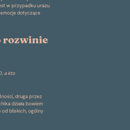
 jest w przypadku urazu
y emocje dotyczące
o rozwinie
, a kto
ności, druga przez
ychika działa bowiem
 od bliskich, ogólny