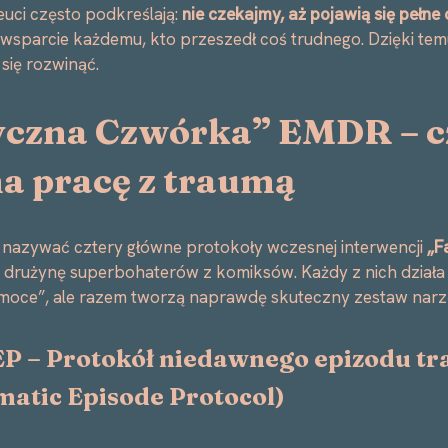
euci często podkreślają:
nie czekajmy, aż pojawią się pełn
ć wsparcie każdemu, kto przeszedł coś trudnego. Dzięki t
się rozwinąć.
yczna Czwórka” EMDR – c
a pracę z traumą
ą nazywać cztery główne protokoły wczesnej interwencji
„F
k drużynę superbohaterów z komiksów. Każdy z nich działa 
moce”, ale razem tworzą naprawdę skuteczny zestaw narzę
EP –
Protokół niedawnego epizodu t
atic Episode Protocol
)