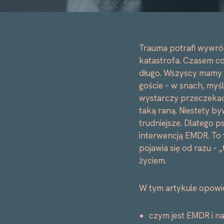
Trauma potrafi wywró
katastrofa. Czasem coś
długo. Wszyscy mamy t
goście – w snach, myśl
wystarczy przeczekać”
taką raną. Niestety by
trudniejsze. Dlatego 
interwencją EMDR. To 
pojawia się od razu – 
życiem.
W tym artykule opowi
czym jest EMDR i na