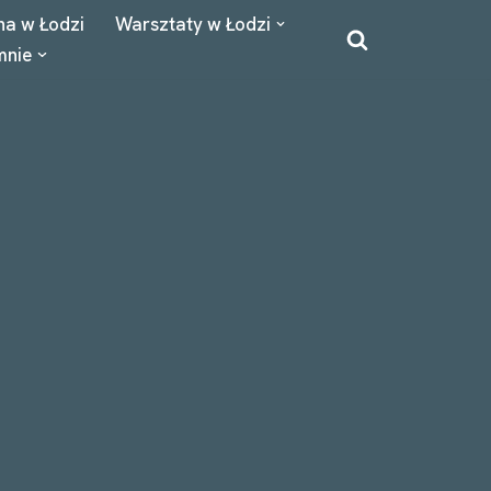
na w Łodzi
Warsztaty w Łodzi
mnie