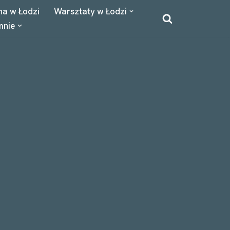
na w Łodzi
Warsztaty w Łodzi
mnie