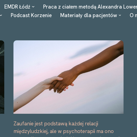
EMDR Łódź
Praca z ciałem metodą Alexandra Lowe
Podcast Korzenie
Materiały dla pacjentów
O 
Zaufanie jest podstawą każdej relacji
międzyludzkiej, ale w psychoterapii ma ono