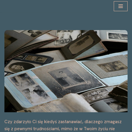
Przejdź
do
treści
Czy zdarzyło Ci się kiedyś zastanawiać, dlaczego zmagasz
się z pewnymi trudnościami, mimo że w Twoim życiu nie