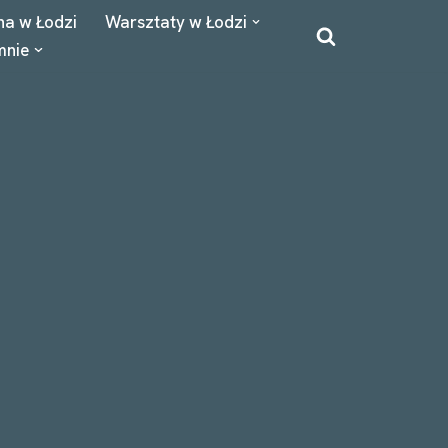
na w Łodzi
Warsztaty w Łodzi
mnie