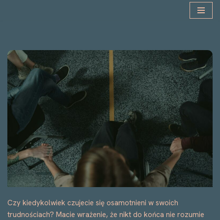
Przejdź
do
treści
Czy kiedykolwiek czujecie się osamotnieni w swoich
trudnościach? Macie wrażenie, że nikt do końca nie rozumie