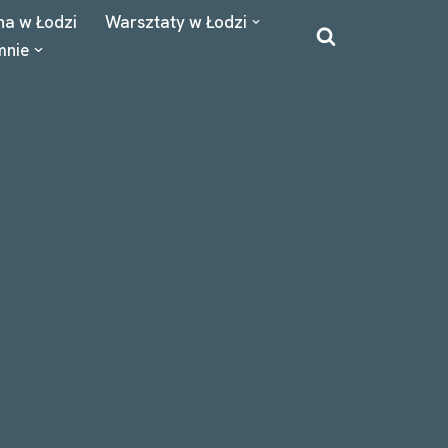
na w Łodzi
Warsztaty w Łodzi
mnie