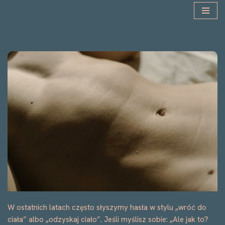
Przejdź
do
treści
W ostatnich latach często słyszymy hasła w stylu „wróć do
ciała” albo „odzyskaj ciało”. Jeśli myślisz sobie: „Ale jak to?