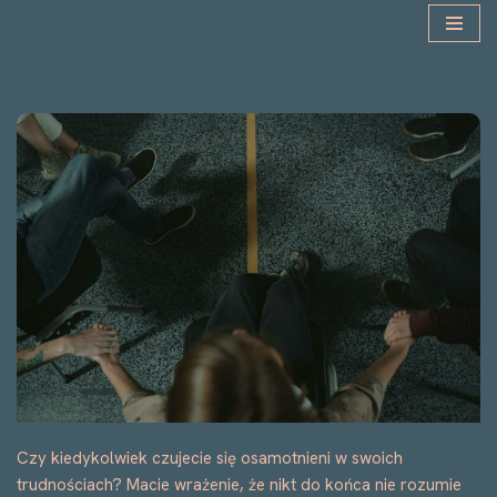
Przejdź
do
treści
Czy kiedykolwiek czujecie się osamotnieni w swoich
trudnościach? Macie wrażenie, że nikt do końca nie rozumie