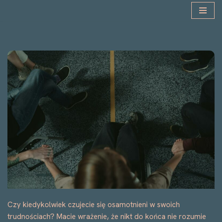
Przejdź
do
treści
Czy kiedykolwiek czujecie się osamotnieni w swoich
trudnościach? Macie wrażenie, że nikt do końca nie rozumie