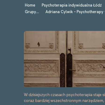
Home
Psychoterapia indywidualna Łódź
Grupy…
Adriana Cylwik – Psychotherapy
Przejdź
do
treści
W dzisiejszych czasach psychoterapia staje s
coraz bardziej wszechstronnym narzędziem,