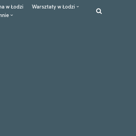
na w Łodzi
Warsztaty w Łodzi
mnie