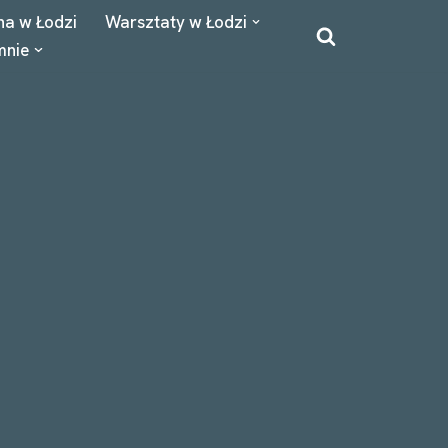
na w Łodzi
Warsztaty w Łodzi
mnie