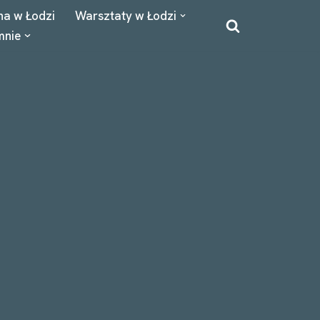
na w Łodzi
Warsztaty w Łodzi
mnie