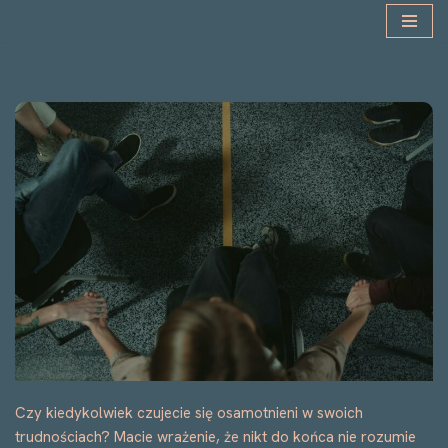
Przejdź
do
treści
Czy kiedykolwiek czujecie się osamotnieni w swoich
trudnościach? Macie wrażenie, że nikt do końca nie rozumie