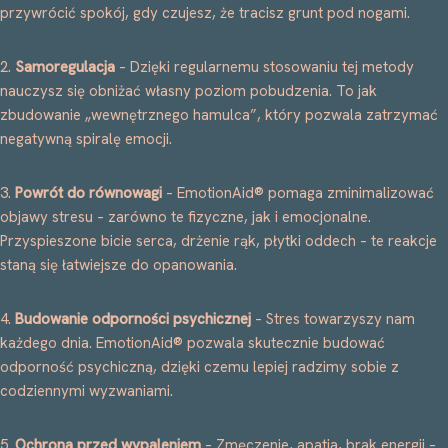
przywrócić spokój, gdy czujesz, że tracisz grunt pod nogami.
2.
Samoregulacja
– Dzięki regularnemu stosowaniu tej metody
nauczysz się obniżać własny poziom pobudzenia. To jak
zbudowanie „wewnętrznego hamulca”, który pozwala zatrzymać
negatywną spiralę emocji.
3.
Powrót do równowagi
– EmotionAid® pomaga zminimalizować
objawy stresu – zarówno te fizyczne, jak i emocjonalne.
Przyspieszone bicie serca, drżenie rąk, płytki oddech – te reakcje
staną się łatwiejsze do opanowania.
4.
Budowanie odporności psychicznej
– Stres towarzyszy nam
każdego dnia. EmotionAid® pozwala skutecznie budować
odporność psychiczną, dzięki czemu lepiej radzimy sobie z
codziennymi wyzwaniami.
5.
Ochrona przed wypaleniem
– Zmęczenie, apatia, brak energii –