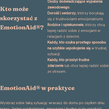
Osoby doświadczające wypalenia
zawodowego
.
Kto może
Dorośli i seniorzy
, którzy borykają
skorzystać z
się z trudnościami emocjonalnymi.
Rodzice i opiekunowie
, którzy chcą
EmotionAid®?
lepiej radzić sobie z emocjami w
relacjach z dziećmi.
Każdy, kto szuka prostego sposobu
na szybkie uspokojenie się
w trudnej
sytuacji.
Każdy, kto przeżył trudne
zdarzenie
lub chce lepiej radzić sobie
ze stresem.
EmotionAid® w praktyce
Wyobraź sobie taką sytuację: wracasz do domu po ciężkim dniu
pracy. Jesteś rozdrażniona, zmęczona i trudno ci się uspokoić.